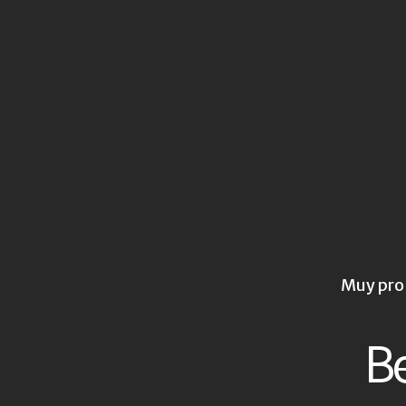
Muy pron
Be