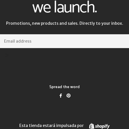
we launch.
Promotions, new products and sales. Directly to your inbox.
Correo
Electrónico
Suscribir
Spread the word
Compartir
Pinear
en
en
Facebook
Pinterest
Shopify
Esta tienda estará impulsada por